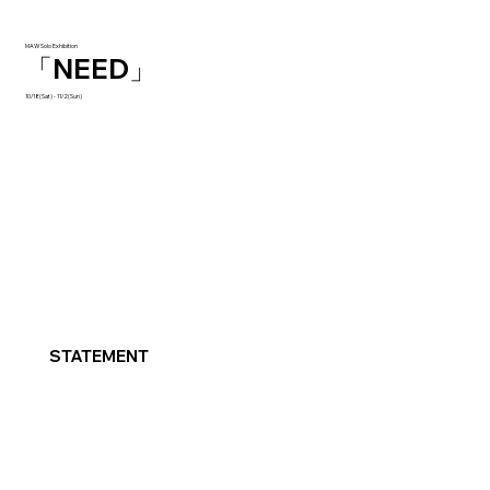
MAW Solo Exhibition
「NEED」
10/18(Sat) - 11/2(Sun)
STATEMENT