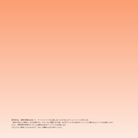
展示初日は、個展の開催を記念して、フードとドリンクをお楽しみいただけるレセプションイベントを行います。
「旅先で出会った美味しいものを東京でも」をテーマに活動する2人組、おかずディスコが人気のホットドッグと爽やかなドリンクをお届けします。
さらに、MEGURO MARCガーデンにはMikeLの巨大アートワークが出現します。
どなたでもご参加いただけますので、ぜひこの機会にお立ち寄りください。