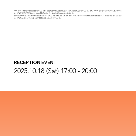
MikeL が問う表象は本当に必要なのでしょうか。固定概念や視点を変えたとき、どのように見えるのでしょう。また、MikeL というキャラクターを生み出すに
は、MAWの存在が必要であり、それはMAWの欲から生まれた象徴なのかもしれません。
描かれた MikeL は、時に世の中を嘲笑するようにも見え、時に微笑ましくもあります。そのアイコニックな表情は鑑賞者を惹きつけ、作品と向き合うひととき
に、MAWと会話をしているような不思議な体験をもたらすでしょう。
RECEPTION EVENT
2025.10.18 (Sat)
17:00 - 20:00